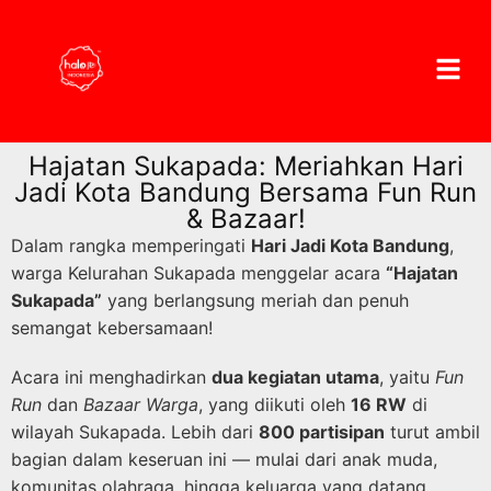
Hajatan Sukapada: Meriahkan Hari
Jadi Kota Bandung Bersama Fun Run
& Bazaar!
Dalam rangka memperingati
Hari Jadi Kota Bandung
,
warga Kelurahan Sukapada menggelar acara
“Hajatan
Sukapada”
yang berlangsung meriah dan penuh
semangat kebersamaan!
Acara ini menghadirkan
dua kegiatan utama
, yaitu
Fun
Run
dan
Bazaar Warga
, yang diikuti oleh
16 RW
di
wilayah Sukapada. Lebih dari
800 partisipan
turut ambil
bagian dalam keseruan ini — mulai dari anak muda,
komunitas olahraga, hingga keluarga yang datang